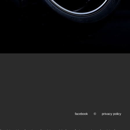
facebook
©
privacy policy