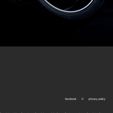
facebook
©
privacy policy