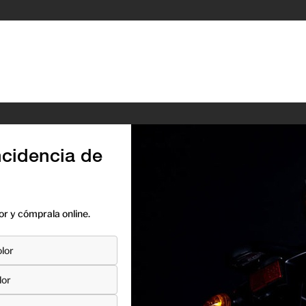
cidencia de
r y cómprala online.
lor
lor