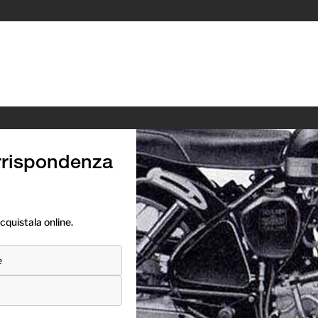
rrispondenza
cquistala online.
e