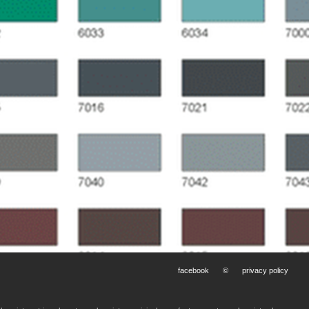
facebook
©
privacy policy