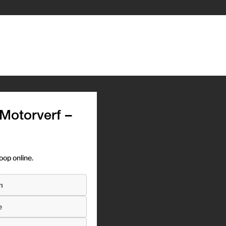
Motorverf –
op online.
m
e