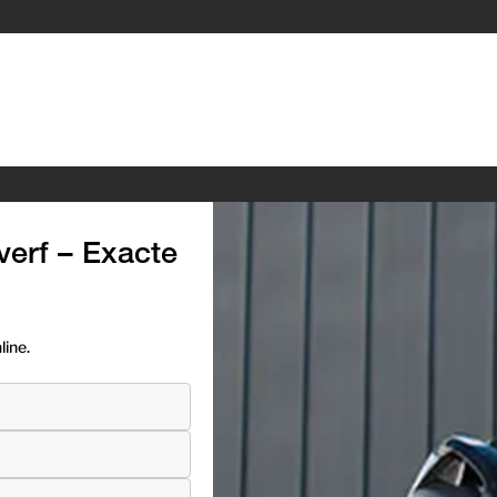
erf – Exacte
ine.