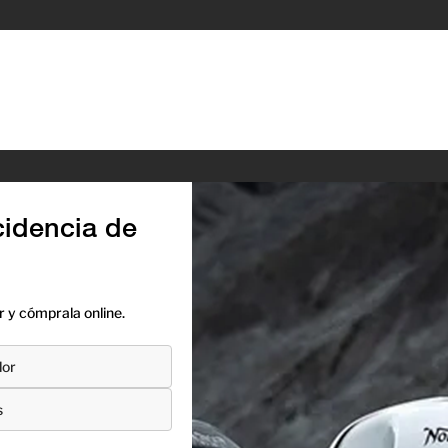
idencia de
 y cómprala online.
lor
s