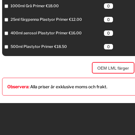
1000ml Grå Primer €18.00
25ml färgpenna Plastyor Primer €12.00
400ml aerosol Plastytor Primer €16.00
500ml Plastytor Primer €18.50
OEM LML färger
Observera:
Alla priser är exklusive moms och frakt.