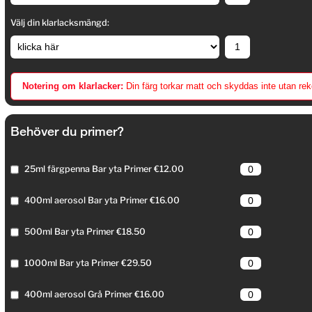
Välj din klarlacksmängd:
Notering om klarlacker:
Din färg torkar matt och skyddas inte utan r
Behöver du primer?
25ml färgpenna Bar yta Primer €12.00
400ml aerosol Bar yta Primer €16.00
500ml Bar yta Primer €18.50
1000ml Bar yta Primer €29.50
400ml aerosol Grå Primer €16.00