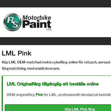
LML Pink
Köp LML OEM-matchad motorcykelfärg online för retusch, aerosol o
färgmatchning med snabb leverans.
LML Originalfärg tillgänglig att beställa online
OEM-originalfärg
Pink
för LML, professionellt blandad på beställn
Köp LML Pink färg