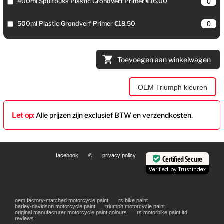
400ml Spuitbuss Plastic Grondverf Primer €16.00
500ml Plastic Grondverf Primer €18.50
Toevoegen aan winkelwagen
OEM Triumph kleuren
Let op:
Alle prijzen zijn exclusief BTW en verzendkosten.
facebook
©
privacy policy
Certified Secure
Verified by
Trustindex
oem factory-matched motorcycle paint
rs bike paint
harley-davidson motorcycle paint
triumph motorcycle paint
original manufacturer motorcycle paint colours
rs motorbike paint ltd
reviews