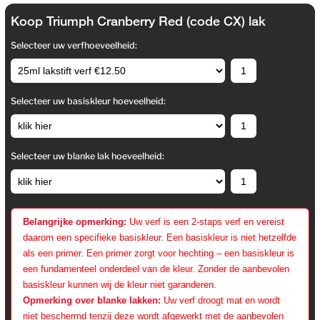
Koop Triumph Cranberry Red (code CX) lak
Selecteer uw verfhoeveelheid:
Selecteer uw basiskleur hoeveelheid:
Selecteer uw blanke lak hoeveelheid:
Belangrijke opmerking:
Uw verf is een 2-staps verf en vereist
daarom een specifieke basiskleur. Een basiskleur is niet hetzelfde
als een primer. Een primer zorgt voor hechting – een basiskleur is
een fundamenteel onderdeel van de kleur. Zonder de aanbevolen
basiskleur kunnen wij de kleur niet garanderen.
Opmerking over blanke lakken:
Uw verf droogt mat en wordt
niet beschermd tenzij deze wordt afgewerkt met de aanbevolen