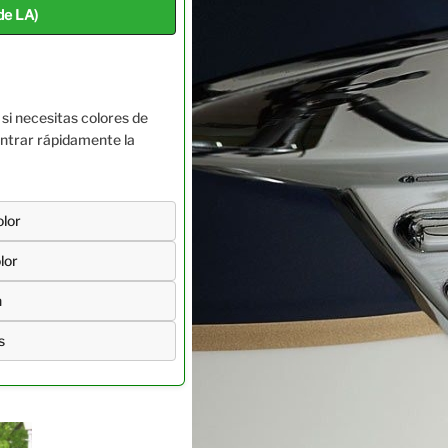
de LA)
si necesitas colores de
ontrar rápidamente la
olor
lor
h
s