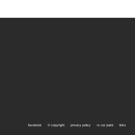
Lakken
facebook
© copyright
privacy policy
rs car paint
links