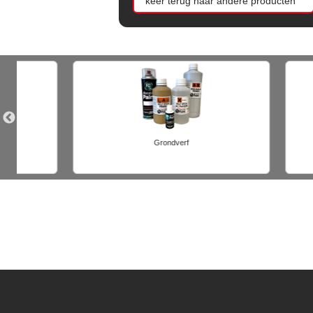
keer terug naar andere producten
Voorbereidings materialen
P