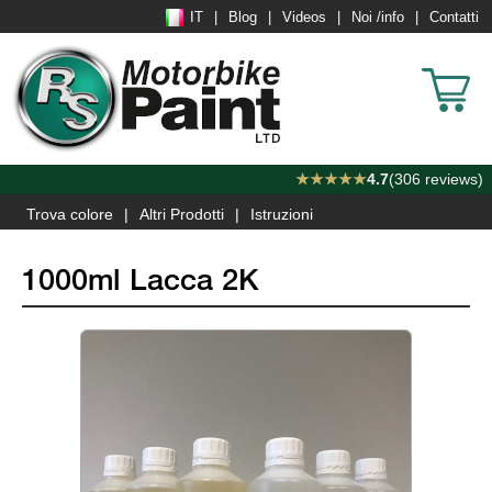
IT
Blog
Videos
Noi /info
Contatti
★★★★★
4.7
(306 reviews)
Trova colore
Altri Prodotti
Istruzioni
1000ml Lacca 2K