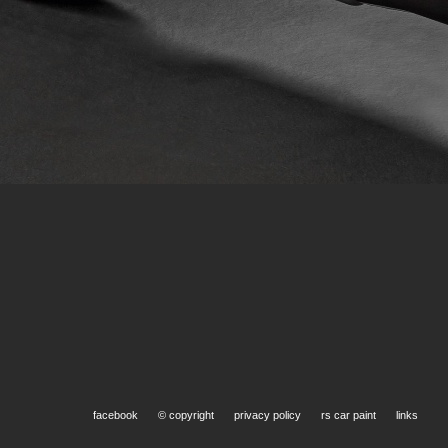
Lacca/Trasparenti
Verni
facebook
© copyright
privacy policy
rs car paint
links