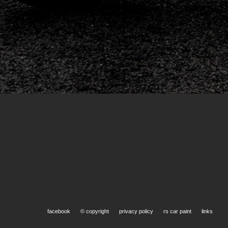
Klarlack
facebook
© copyright
privacy policy
rs car paint
links